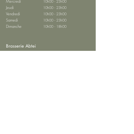
Mercredi
10h00 - 23h00
Jeudi
10h00 - 23h00
Vendredi
10h00 - 23h00
Samedi
10h00 - 23h00
Dimanche
10h00 - 18h00
Brasserie Abtei
Brasserie
Réserver une table
Menu du restaurant
Événements privés
Contact
Confidentialité
Mentions obligatoires