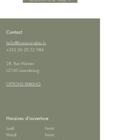
traditional dishes with Pundel Vin Purs &
Brasserie Abtei.
>> BOOK TABLE <<
Contact
hello@brasserie-abtei.lu
+352 26 20 52 984
28, Rue Münster
L-2160 Luxembourg
OPTIONS PARKING
Horaires d'ouverture
Lundi
Fermé
Mardi
Fermé