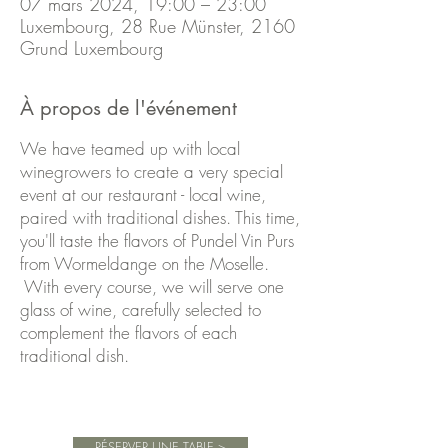
07 mars 2024, 19:00 – 23:00
Luxembourg, 28 Rue Münster, 2160
Grund Luxembourg
À propos de l'événement
We have teamed up with local
winegrowers to create a very special
event at our restaurant - local wine,
paired with traditional dishes. This time,
you'll taste the flavors of Pundel Vin Purs
from Wormeldange on the Moselle.
With every course, we will serve one
glass of wine, carefully selected to
complement the flavors of each
traditional dish.
Book your table and indulge in the
perfect pairing of local wine and
RÉSERVER UNE TABLE >