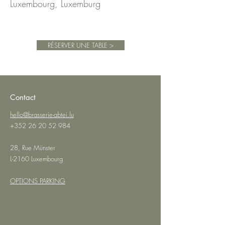
Luxembourg, Luxemburg
RÉSERVER UNE TABLE >
Contact
hello@brasserie-abtei.lu
+352 26 20 52 984
28, Rue Münster
L-2160 Luxembourg
OPTIONS PARKING