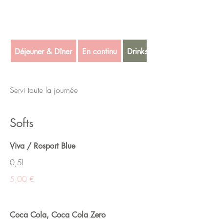
Déjeuner & Dîner
En continu
Drinks
Servi toute la journée
Softs
Viva / Rosport Blue
0,5l
5,00 €
Coca Cola, Coca Cola Zero