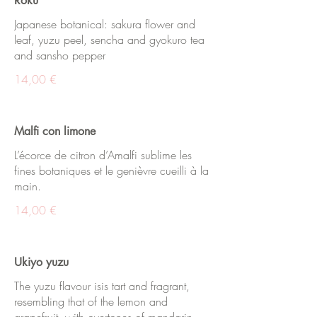
Roku
Japanese botanical: sakura flower and
leaf, yuzu peel, sencha and gyokuro tea
and sansho pepper
14,00 €
Malfi con limone
L’écorce de citron d’Amalfi sublime les
fines botaniques et le genièvre cueilli à la
main.
14,00 €
Ukiyo yuzu
The yuzu flavour isis tart and fragrant,
resembling that of the lemon and