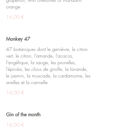
grapefruit, with overtones of mandarin
orange
14,00 €
Monkey 47
47 botaniques dont le genièvre, le citron
vert, le citron, l’amande, l’acacia,
l’angélique, la sauge, les prunelles,
l’épicéa, les clous de girofle, la lavande,
le jasmin, la muscade, la cardamome, les
airelles et la cannelle
14,00 €
Gin of the month
14,00 €